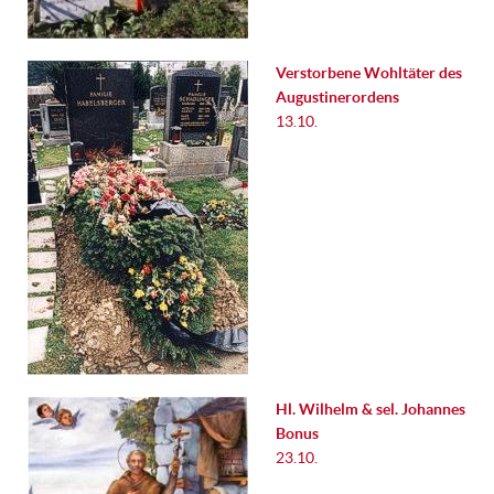
Verstorbene Wohltäter des
Augustinerordens
13.10.
Hl. Wilhelm & sel. Johannes
Bonus
23.10.