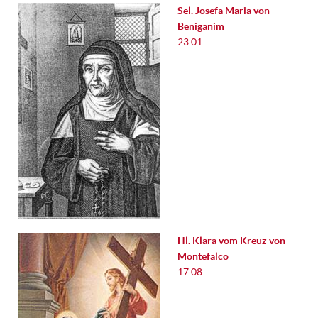
Sel. Josefa Maria von
Beniganim
23.01.
Hl. Klara vom Kreuz von
Montefalco
17.08.