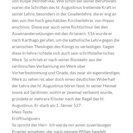
von Ruspe (Nordafrika). Wie schon bei seiner Berufswahl
waren die Schriften des hl. Augustinus treibende Kraft in
seiner Lehre, besonders in der Gnadenlehre, die er eng an
den von ihm hoch geschätzten Kirchenlehrer von Hippo
anschloss. Diese war auch seine Richtschnur bei den
Auseinandersetzungen mit den Arianern. 516 wurde er
nach Karthago gerufen, um die katholische Lehre gegen die
arianischen Theologen des Königs zu verteidigen. Gegen
diese Irrlehre richtete sich auch sein schriftstellerisches
Werk. So schrieb er nach seiner Rückkehr aus der
sardinischen Verbannung ein Werk über
Vorherbestimmung und Gnade, das zwar als eigenständiges
Werk zu sehen ist, aber doch einen deutlichen Widerhall
der Lehre des hl. Augustinus hören lässt. In seiner Heimat
sowie auf Sardinien, wohin er zweimal verbannt wurde,
gründete er mehrere Klöster nach der Regel des hl.
Augustinus. Er starb am 1. Jänner 527.
Mess-Texte
Eröffnungsvers
So spricht der Herr: Ich werde mir einen zuverlässigen
Priester einsetzen, der nach meinem Willen handelt.