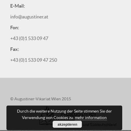
E-Mail:
info@augustiner.at
Fon:
+43 (0)1 533 09 47
Fax:
+43 (0)1 533 09 47 250
© Augustiner-Vikariat Wien 2015
Augustiner
Durch die weitere Nutzung der Seite stimmen Sie der
Verwendung von Cookies zu.
mehr information
akzeptieren
in Österreich und Süddeutschland