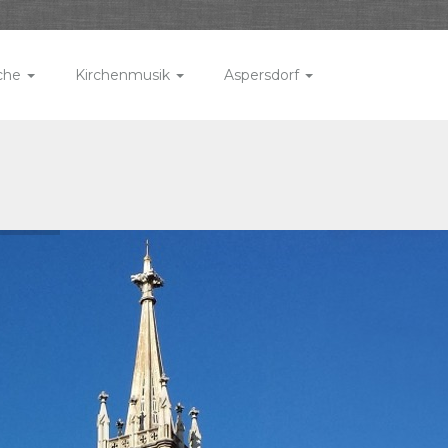
rche
Kirchenmusik
Aspersdorf