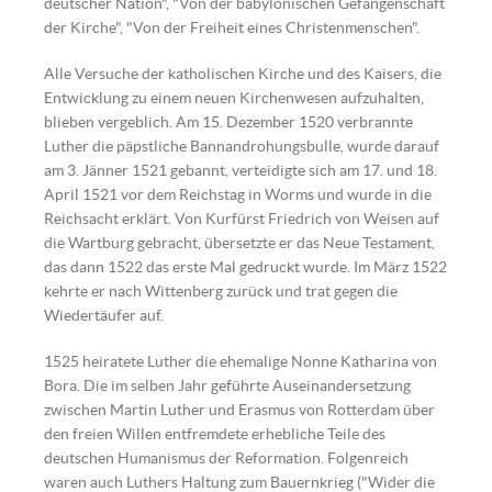
deutscher Nation", "Von der babylonischen Gefangenschaft
der Kirche", "Von der Freiheit eines Christenmenschen".
Alle Versuche der katholischen Kirche und des Kaisers, die
Entwicklung zu einem neuen Kirchenwesen aufzuhalten,
blieben vergeblich. Am 15. Dezember 1520 verbrannte
Luther die päpstliche Bannandrohungsbulle, wurde darauf
am 3. Jänner 1521 gebannt, verteidigte sich am 17. und 18.
April 1521 vor dem Reichstag in Worms und wurde in die
Reichsacht erklärt. Von Kurfürst Friedrich von Weisen auf
die Wartburg gebracht, übersetzte er das Neue Testament,
das dann 1522 das erste Mal gedruckt wurde. Im März 1522
kehrte er nach Wittenberg zurück und trat gegen die
Wiedertäufer auf.
1525 heiratete Luther die ehemalige Nonne Katharina von
Bora. Die im selben Jahr geführte Auseinandersetzung
zwischen Martin Luther und Erasmus von Rotterdam über
den freien Willen entfremdete erhebliche Teile des
deutschen Humanismus der Reformation. Folgenreich
Martin Luther | Quelle:
waren auch Luthers Haltung zum Bauernkrieg ("Wider die