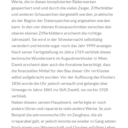
Werte, die in diesen komplizierten Räderwerken
gespeichert sind und durch die vielen Zeiger, Zifferblätter
und anderen Schauzeichen dargestellt werden, praktische
als der Beginn der Datenspeicherung angesehen werden
kann. In den vier kleinen Kreisausschnitten zwischen den
oberen kleinen Zifferblättern erscheint die richtige
Jahreszahl. Sie wird in der Silvesternacht selbsttätig
verändert und könnte sogar noch das Jahr 9999 anzeigen.
Nach seiner Fertigstellung im Jahre 1769 verblieb dieses
technische Wunderwerk im Augustinerkloster in Wien.
Damit erscheint aber auch die Annahme berechtigt, dass
die finanziellen Mittel für den Bau dieser Uhr im Kloster
selbst aufgebracht wurden. Vor der Auflösung des Klosters
1836 wurde die Uhr jedoch verkauft und gelangte über
Umwege im Jahre 1865 ins Stift Zwettl, wo sie bis 1928
verblieb.
Neben diesem, seinem Hauptwerk, verfertigte er noch
andere Uhren und reparierte viele andere Werke. So zum
Beispiel die astronomische Uhr im Zeughaus, die als
irreparabel galt; er jedoch konnte sie wieder in Gang setzen.
Nach einem von Wissenschaft und Glauben erfüllten Leben