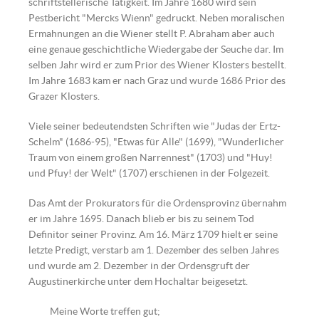
schriftstellerische Tätigkeit. Im Jahre 1680 wird sein
Pestbericht "Mercks Wienn" gedruckt. Neben moralischen
Ermahnungen an die Wiener stellt P. Abraham aber auch
eine genaue geschichtliche Wiedergabe der Seuche dar. Im
selben Jahr wird er zum Prior des Wiener Klosters bestellt.
Im Jahre 1683 kam er nach Graz und wurde 1686 Prior des
Grazer Klosters.
Viele seiner bedeutendsten Schriften wie "Judas der Ertz-
Schelm" (1686-95), "Etwas für Alle" (1699), "Wunderlicher
Traum von einem großen Narrennest" (1703) und "Huy!
und Pfuy! der Welt" (1707) erschienen in der Folgezeit.
Das Amt der Prokurators für die Ordensprovinz übernahm
er im Jahre 1695. Danach blieb er bis zu seinem Tod
Abraham a Sancta Clara | ©
Definitor seiner Provinz. Am 16. März 1709 hielt er seine
Augustiner Wien
letzte Predigt, verstarb am 1. Dezember des selben Jahres
und wurde am 2. Dezember in der Ordensgruft der
Augustinerkirche unter dem Hochaltar beigesetzt.
Meine Worte treffen gut;