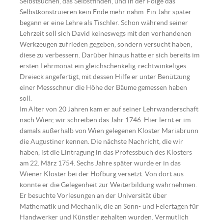
Selbstsuchen, das Selbstfinden, und in der Folge das
Selbstkonstruieren kein Ende mehr nahm. Ein Jahr später
begann er eine Lehre als Tischler. Schon während seiner
Lehrzeit soll sich David keineswegs mit den vorhandenen
Werkzeugen zufrieden gegeben, sondern versucht haben,
diese zu verbessern. Darüber hinaus hatte er sich bereits im
ersten Lehrmonat ein gleichschenkelig-rechtwinkeliges
Dreieck angefertigt, mit dessen Hilfe er unter Benützung
einer Messschnur die Höhe der Bäume gemessen haben
soll.
Im Alter von 20 Jahren kam er auf seiner Lehrwanderschaft
nach Wien; wir schreiben das Jahr 1746. Hier lernt er im
damals außerhalb von Wien gelegenen Kloster Mariabrunn
die Augustiner kennen. Die nächste Nachricht, die wir
haben, ist die Eintragung in das Professbuch des Klosters
am 22. März 1754. Sechs Jahre später wurde er in das
Wiener Kloster bei der Hofburg versetzt. Von dort aus
konnte er die Gelegenheit zur Weiterbildung wahrnehmen.
Er besuchte Vorlesungen an der Universität über
Mathematik und Mechanik, die an Sonn- und Feiertagen für
Handwerker und Künstler gehalten wurden. Vermutlich