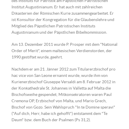
des Instituts für Patristik am Päpstlichen Patristischen
Institut Augustinianum. Er hat auch mit zahlreichen
Dikasterien der Römischen Kurie zusammengearbeitet. Er
ist Konsultor der Kongregation für die Glaubenslehre und
Mitglied des Päpstlichen Patristischen Instituts
Augustinianum und der Päpstlichen Bibelkommission.
Am 13. Dezember 2011 wurde P. Prosper mit dem "National
Order of Merit", einem maltesischen Verdienstorden, der
1990 gestiftet wurde, geehrt.
Nachdem er am 21. Jänner 2012 zum Titularerzbischof pro
hac vice von San Leone ernannt wurde, wurde ihm von
Kurienerzbischof Giuseppe Versaldi am 8. Februar 2012 in
der Konkathedrale St. Johannes in Valletta auf Malta die
Bischofsweihe gespendet; Mitkonsekratoren waren Paul
Cremona OP, Erzbischof von Malta, und Mario Grech,
Bischof von Gozo. Sein Wahlspruch "In te Domine speravi"
("Auf dich, Herr, habe ich gehofft") entstammt dem "Te
Deum" bzw. dem Buch der Psalmen (Ps 31,2).