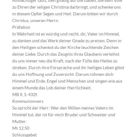
Allmächtiger Gott, sieh gnädig auf die Gaben, die dein Volk
zu Ehren der seligen Christina darbringt, und schenke uns
in diesem Opfer Segen und Heil. Darum bitten wir durch
Christus, unseren Herrn.
Präfation
In Wahrheit ist es würdig und recht, dir, Vater im Himmel,
zu danken und das Werk deiner Gnade zu preisen. Denn in
den Heiligen schenkst du der Kirche leuchtende Zeichen
deiner Liebe. Durch das Zeugnis ihres Glaubens verleihst
du uns immer neu die Kraft, nach der Fülle des Heiles zu
streben. Durch ihre Fürsprache und ihr heiliges Leben gibst
du uns Hoffnung und Zuversicht. Darum rühmen dich
Himmel und Erde, Engel und Menschen und singen wie aus
einem Munde das Lob deiner Herrlichkeit.
MB II, S. 432f.
Kommunionvers
So spricht der Herr: Wer den Willen meines Vaters im
Himmel tut, der ist für mich Bruder und Schwester und
Mutter.
Mt 12,50
Schlussgebet