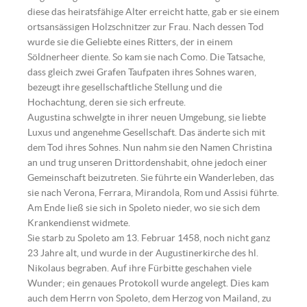
diese das heiratsfähige Alter erreicht hatte, gab er sie einem
ortsansässigen Holzschnitzer zur Frau. Nach dessen Tod
wurde sie die Geliebte eines Ritters, der in einem
Söldnerheer diente. So kam sie nach Como. Die Tatsache,
dass gleich zwei Grafen Taufpaten ihres Sohnes waren,
bezeugt ihre gesellschaftliche Stellung und die
Hochachtung, deren sie sich erfreute.
Augustina schwelgte in ihrer neuen Umgebung, sie liebte
Luxus und angenehme Gesellschaft. Das änderte sich mit
dem Tod ihres Sohnes. Nun nahm sie den Namen Christina
an und trug unseren Drittordenshabit, ohne jedoch einer
Gemeinschaft beizutreten. Sie führte ein Wanderleben, das
sie nach Verona, Ferrara, Mirandola, Rom und Assisi führte.
Am Ende ließ sie sich in Spoleto nieder, wo sie sich dem
Krankendienst widmete.
Sie starb zu Spoleto am 13. Februar 1458, noch nicht ganz
23 Jahre alt, und wurde in der Augustinerkirche des hl.
Nikolaus begraben. Auf ihre Fürbitte geschahen viele
Wunder; ein genaues Protokoll wurde angelegt. Dies kam
auch dem Herrn von Spoleto, dem Herzog von Mailand, zu