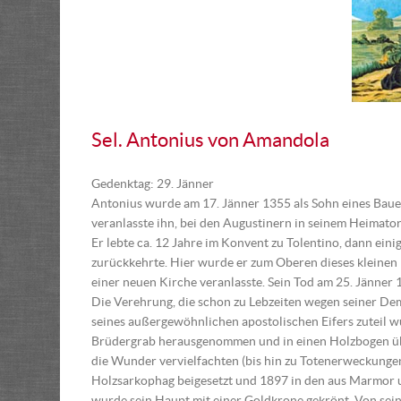
Sel. Antonius von Amandola
Gedenktag: 29. Jänner
Antonius wurde am 17. Jänner 1355 als Sohn eines Bauer
veranlasste ihn, bei den Augustinern in seinem Heimator
Er lebte ca. 12 Jahre im Konvent zu Tolentino, dann eini
zurückkehrte. Hier wurde er zum Oberen dieses kleinen 
einer neuen Kirche veranlasste. Sein Tod am 25. Jänner 1
Die Verehrung, die schon zu Lebzeiten wegen seiner De
seines außergewöhnlichen apostolischen Eifers zuteil w
Brüdergrab herausgenommen und in einen Holzbogen übe
die Wunder vervielfachten (bis hin zu Totenerweckunge
Holzsarkophag beigesetzt und 1897 in den aus Marmor u
wurde sein Haupt mit einer Goldkrone gekrönt. Von sei