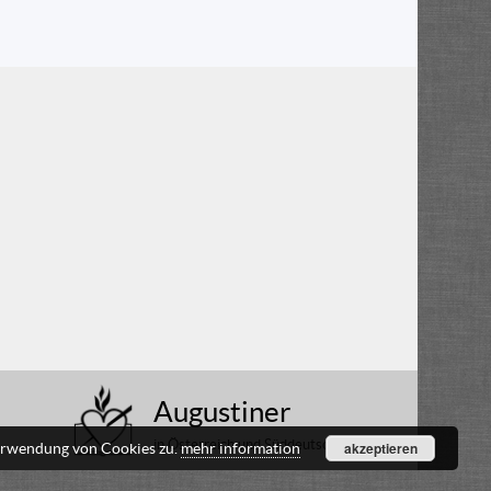
Augustiner
in Österreich und Süddeutschland
akzeptieren
Verwendung von Cookies zu.
mehr information