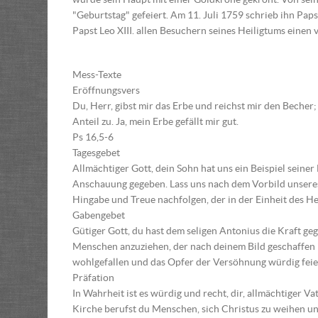
"Geburtstag" gefeiert. Am 11. Juli 1759 schrieb ihn Papst
Papst Leo XIII. allen Besuchern seines Heiligtums einen 
Mess-Texte
Eröffnungsvers
Du, Herr, gibst mir das Erbe und reichst mir den Becher
Anteil zu. Ja, mein Erbe gefällt mir gut.
Ps 16,5-6
Tagesgebet
Allmächtiger Gott, dein Sohn hat uns ein Beispiel sein
Anschauung gegeben. Lass uns nach dem Vorbild unseres
Hingabe und Treue nachfolgen, der in der Einheit des Heil
Gabengebet
Gütiger Gott, du hast dem seligen Antonius die Kraft g
Menschen anzuziehen, der nach deinem Bild geschaffen i
wohlgefallen und das Opfer der Versöhnung würdig feie
Präfation
In Wahrheit ist es würdig und recht, dir, allmächtiger V
Kirche berufst du Menschen, sich Christus zu weihen un