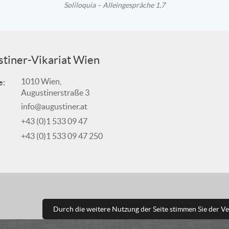
Soliloquia – Alleingespräche 1,7
tiner-Vikariat Wien
1010 Wien,
e:
Augustinerstraße 3
info@augustiner.at
+43 (0)1 533 09 47
+43 (0)1 533 09 47 250
Durch die weitere Nutzung der Seite stimmen Sie der 