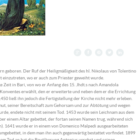
n geboren. Der Ruf der Heiligmäßigkeit des hl. Nikolaus von Tolentino
t einzutreten, wo er auch zum Priester geweiht wurde.
ge Zeit in Bari, von wo er Anfang des 15. Jhdt.s nach Amandola
Konventes erwählt, den er erweiterte und neben dem er die Errichtung
450 ließ ihn jedoch die Fertigstellung der Kirche nicht mehr erleben.
mut, seiner Bereitschaft zum Gehorsam und zur Abtötung und wegen
urde, endete nicht mit seinem Tod. 1453 wurde sein Leichnam aus dem
r einem Altar gebettet, der fortan seinen Namen trug, während sich
n). 1641 wurde er in einem von Domenico Malpedi ausgearbeiteten
mgebettet, in dem man ihn auch gegenwärtig bestattet vorfindet. 1899
nem Tod an hat die Bevölkerung Antonius verehrt und seinen