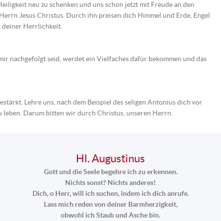
eiligkeit neu zu schenken und uns schon jetzt mit Freude an den
errn Jesus Christus. Durch ihn preisen dich Himmel und Erde, Engel
deiner Herrlichkeit.
nd mir nachgefolgt seid, werdet ein Vielfaches dafür bekommen und das
estärkt. Lehre uns, nach dem Beispiel des seligen Antonius dich vor
u leben. Darum bitten wir durch Christus, unseren Herrn.
Hl. Augustinus
Gott und die Seele begehre ich zu erkennen.
Nichts sonst? Nichts anderes!
Dich, o Herr, will ich suchen, indem ich dich anrufe.
Lass mich reden von deiner Barmherzigkeit,
obwohl ich Staub und Asche bin.